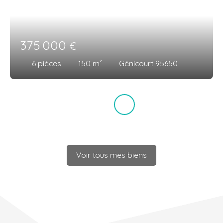
375 000
€
6
pièces
150
m²
Génicourt 95650
Voir tous mes biens