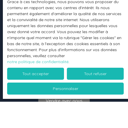
Parfaite connaissance
Grace à ces technologies, nous pouvons vous proposer du
contenu en rapport avec vos centres d'intérêt. Ils nous
du secteur
permettent également d'améliorer la qualité de nos services
et la convivialité de notre site internet. Nous utiliserons
uniquement les données personnelles pour lesquelles vous
avez donné votre accord. Vous pouvez les modifier à
n'importe quel moment via la rubrique ″Gérer les cookies″ en
bas de notre site, à l'exception des cookies essentiels à son
fonctionnement. Pour plus d'informations sur vos données
personnelles, veuillez consulter
notre politique de confidentialité
.
Affinée sur place
en moins de 48h
Tout accepter
Tout refuser
Personnaliser
Vendre avec nous
Contactez-nous