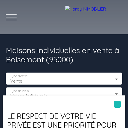
Maisons individuelles en vente à
Boisemont (95000)
Type d'offre
Vente
Accueil
Acheter
Vendre
Louer
Les villes qu'on aime
Type de bien
Maison Individuelle
Estimation
Localisation
Boisemont (95000)
LE RESPECT DE VOTRE VIE
PRIVÉE EST UNE PRIORITÉ POUR
Budget max (€)