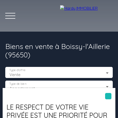
Biens en vente à Boissy-l'Aillerie
(95650)
Type d'offre
Vente
Accueil
Acheter
Vendre
Louer
Les villes qu'on aime
Type de bien
Appartement
Estimation
Localisation
Boissy-l'Aillerie (95650)
LE RESPECT DE VOTRE VIE
PRIVÉE EST UNE PRIORITÉ POUR
Budget max (€)