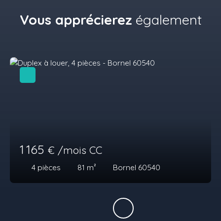
Vous apprécierez
également
1 165
€ /mois CC
4
pièces
81
m²
Bornel 60540