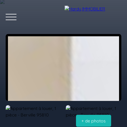
Accueil
Acheter
Vendre
Louer
Les villes qu'on aime
Estimation
+ de photos