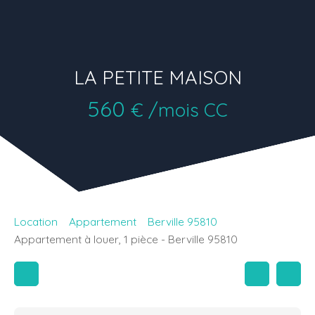
LA PETITE MAISON
560
€ /mois CC
Location
Appartement
Berville 95810
Appartement à louer, 1 pièce - Berville 95810