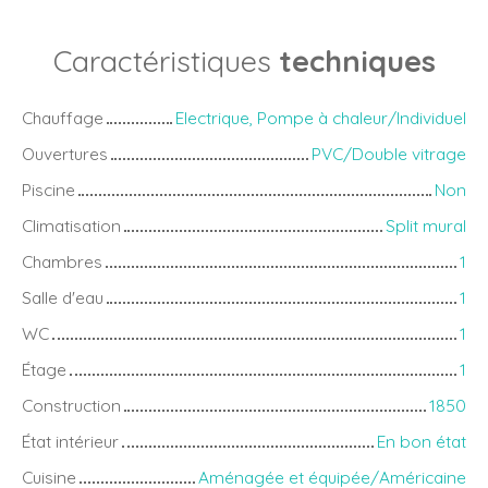
Caractéristiques
techniques
Chauffage
Electrique, Pompe à chaleur/Individuel
Ouvertures
PVC/Double vitrage
Piscine
Non
Climatisation
Split mural
Chambres
1
Salle d'eau
1
WC
1
Étage
1
Construction
1850
État intérieur
En bon état
Cuisine
Aménagée et équipée/Américaine