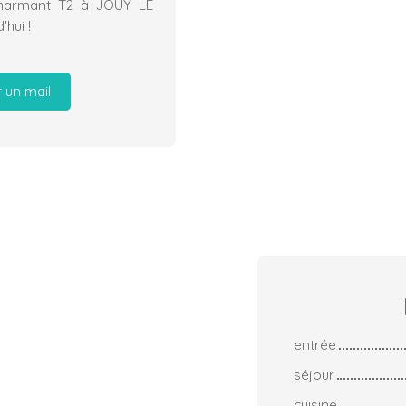
charmant T2 à JOUY LE
hui !
 un mail
entrée
séjour
cuisine