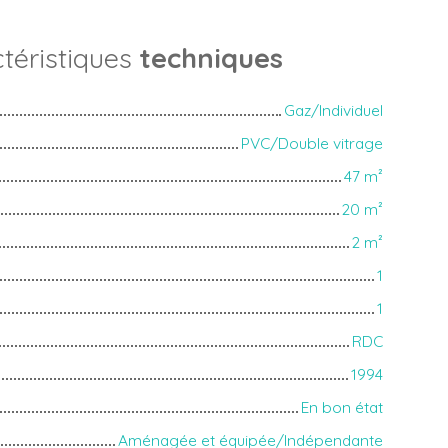
téristiques
techniques
Gaz/Individuel
PVC/Double vitrage
47
m²
20
m²
2
m²
1
1
RDC
1994
En bon état
Aménagée et équipée/Indépendante