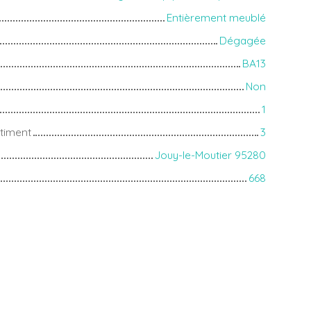
Entièrement meublé
Dégagée
BA13
Non
1
timent
3
Jouy-le-Moutier 95280
668