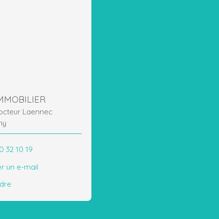
MMOBILIER
Docteur Laennec
ny
0 32 10 19
r un e-mail
ndre