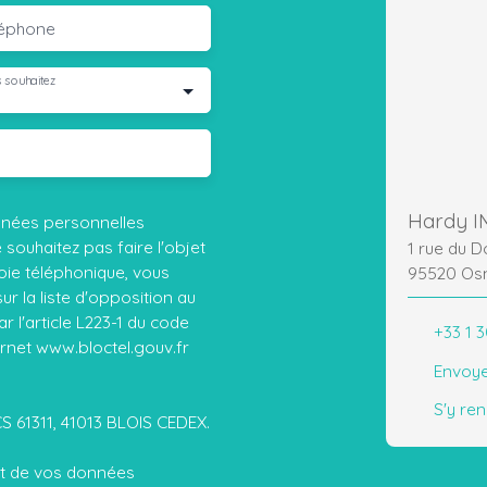
léphone
 souhaitez
Hardy I
nnées personnelles
ouhaitez pas faire l'objet
1 rue du 
ie téléphonique, vous
95520 Os
r la liste d'opposition au
 l'article L223-1 du code
+33 1 3
ernet www.bloctel.gouv.fr
Envoye
S'y re
CS 61311, 41013 BLOIS CEDEX.
ent de vos données