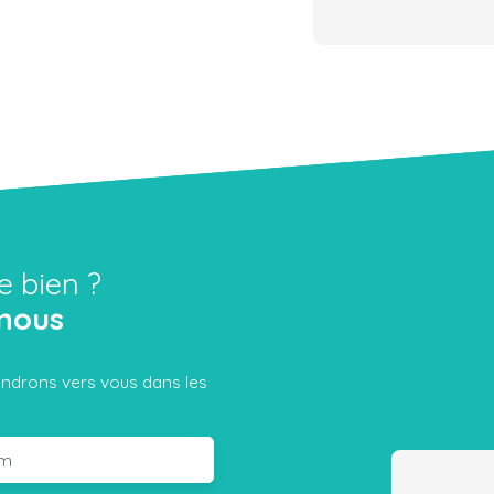
e bien ?
nous
iendrons vers vous dans les
m