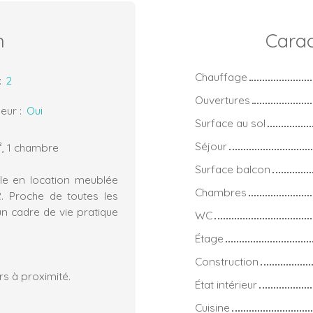
n
Carac
Chauffage
:
2
Ouvertures
eur
:
Oui
Surface au sol
Séjour
², 1 chambre
Surface balcon
ble en location meublée
Chambres
. Proche de toutes les
n cadre de vie pratique
WC
Étage
Construction
s à proximité.
État intérieur
Cuisine