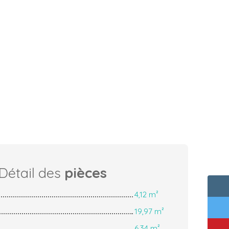
Détail des
pièces
4,12 m²
19,97 m²
6,34 m²