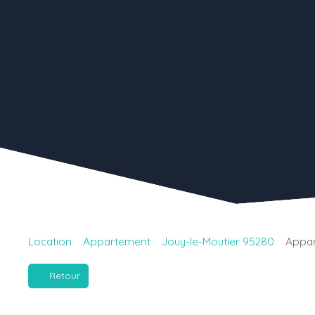
Location
Appartement
Jouy-le-Moutier 95280
Appar
Retour