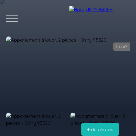
Loué
Accueil
Acheter
Vendre
Louer
Les villes qu'on aime
Estimation
+ de photos