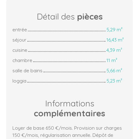
Détail des
pièces
entrée
5,29 m²
séjour
16,43 m²
cuisine
4,39 m²
chambre
11 m²
salle de bains
5,66 m²
loggia
5,23 m²
Informations
complémentaires
Loyer de base 650 €/mois. Provision sur charges
150 €/mois, régularisation annuelle. Dépôt de