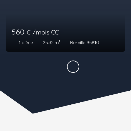
560
€ /mois CC
1
pièce
25.32
m²
Berville 95810