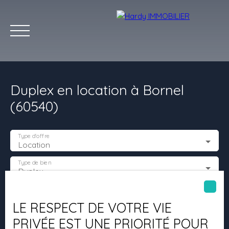
Duplex en location à Bornel
(60540)
Type d'offre
Location
Accueil
Acheter
Vendre
Louer
Les villes qu'on aime
Type de bien
Duplex
Estimation
Localisation
Bornel (60540)
LE RESPECT DE VOTRE VIE
PRIVÉE EST UNE PRIORITÉ POUR
Loyer max (€/mois)