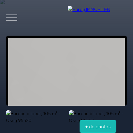
Accueil
Acheter
Vendre
Louer
Les villes qu'on aime
Estimation
+ de photos