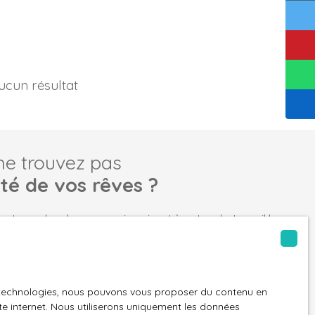
ucun résultat
ne trouvez pas
été de vos rêves ?
tre recherche en vous inscrivant à notre alerte mail !
Email
n
Localisation
ommercial
Pontoise (95300)
es technologies, nous pouvons vous proposer du contenu en
ite internet. Nous utiliserons uniquement les données