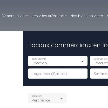
Vendre
Louer
Les villes qu'on aime
Nos biens en vidéo
Locaux commerciaux en loc
Type d'offre
Type de bie
Location
Local c
Loyer max (€/mois)
Surface
Trier par
Pertinence