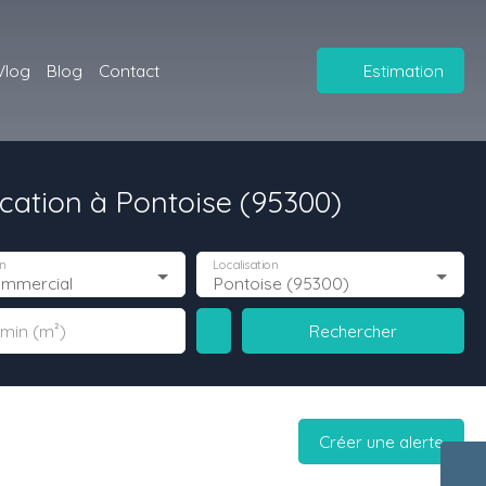
Vlog
Blog
Contact
Estimation
ation à Pontoise (95300)
n
Localisation
ommercial
Pontoise (95300)
Rechercher
 min (m²)
Créer une alerte