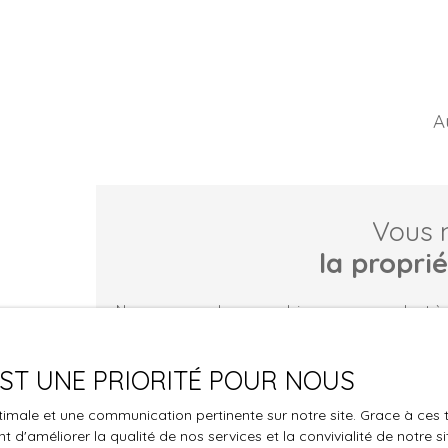
A
Vous 
la propri
Ne manquez plus aucun bien correspondant à vo
Prénom
Nom
 EST UNE PRIORITÉ POUR NOUS
Type d'offre
Type de bie
Location
Local c
optimale et une communication pertinente sur notre site. Grace à c
 d'améliorer la qualité de nos services et la convivialité de notre s