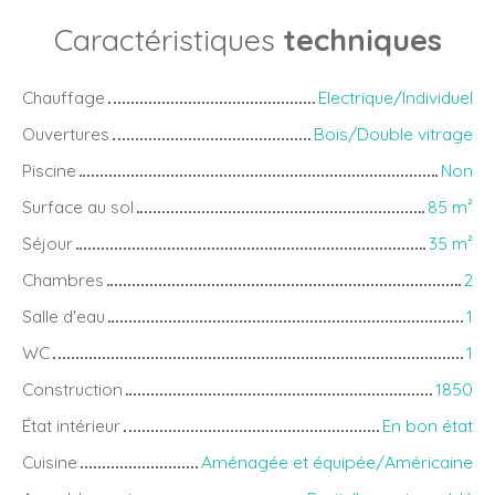
Caractéristiques
techniques
Chauffage
Electrique/Individuel
Ouvertures
Bois/Double vitrage
Piscine
Non
Surface au sol
85
m²
Séjour
35
m²
Chambres
2
Salle d'eau
1
WC
1
Construction
1850
État intérieur
En bon état
Cuisine
Aménagée et équipée/Américaine