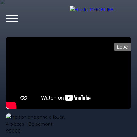
Loué
Accueil
Acheter
Vendre
Louer
Les villes qu'on aime
Estimation