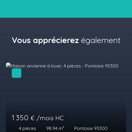
Vous apprécierez
également
1 350
€ /mois HC
4
pièces
98.94
m²
Pontoise 95300