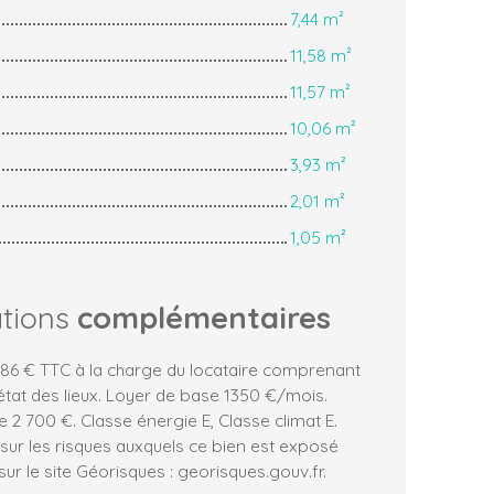
7,44 m²
11,58 m²
11,57 m²
10,06 m²
3,93 m²
2,01 m²
1,05 m²
ations
complémentaires
286 € TTC à la charge du locataire comprenant
état des lieux. Loyer de base 1350 €/mois.
 2 700 €. Classe énergie E, Classe climat E.
sur les risques auxquels ce bien est exposé
ur le site Géorisques : georisques.gouv.fr.