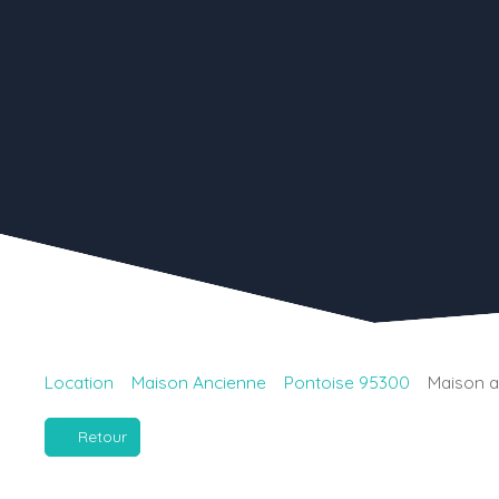
Location
Maison Ancienne
Pontoise 95300
Maison a
Retour