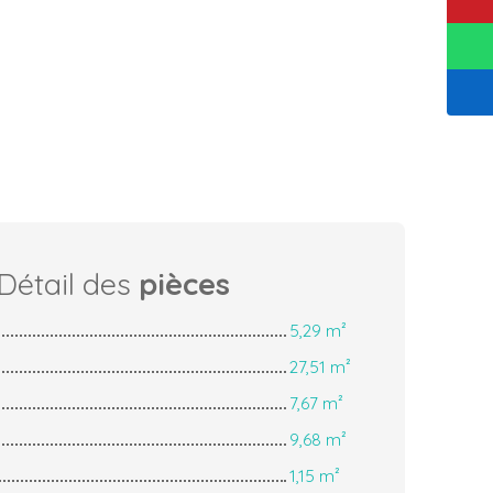
Détail des
pièces
5,29 m²
27,51 m²
7,67 m²
9,68 m²
1,15 m²