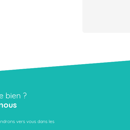
e bien ?
nous
iendrons vers vous dans les