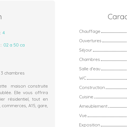
n
Carac
Chauffage
:
4
Ouvertures
:
02 a 50 ca
Séjour
Chambres
Salle d'eau
- 3 chambres
WC
ette maison construite
Construction
blée. Elle vous offrira
Cuisine
er résidentiel, tout en
, commerces, A15, gare,
Ameublement
Vue
Exposition