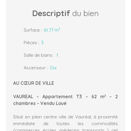
Descriptif
du bien
Surface
:
61.77
m²
Pièces
:
3
Salle de bains
:
1
Ascenseur
:
Oui
AU CŒUR DE VILLE
VAUREAL – Appartement T3 – 62 m² – 2
chambres – Vendu Loué
Situé en plein centre ville de Vauréal, à proximité
immédiate de toutes les commodités
(commerces, écoles, médecins, transports...), cet