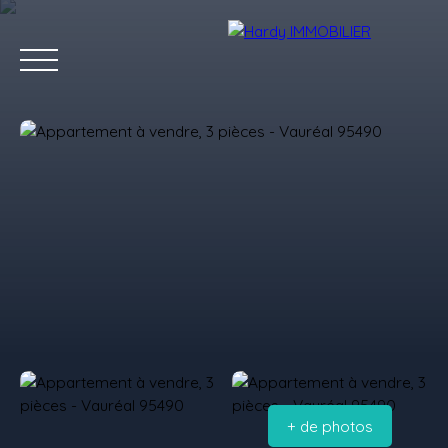
Accueil
Acheter
Vendre
Louer
Les villes qu'on aime
Estimation
+ de photos