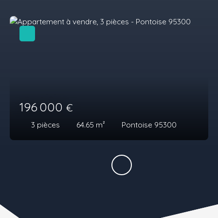
196 000
€
3
pièces
64.65
m²
Pontoise 95300