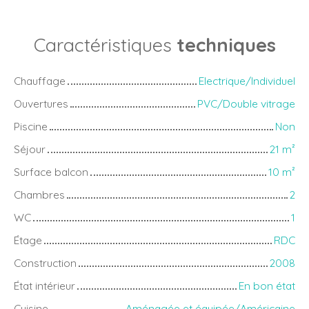
Caractéristiques
techniques
Chauffage
Electrique/Individuel
Ouvertures
PVC/Double vitrage
Piscine
Non
Séjour
21
m²
Surface balcon
10
m²
Chambres
2
WC
1
Étage
RDC
Construction
2008
État intérieur
En bon état
Cuisine
Aménagée et équipée/Américaine