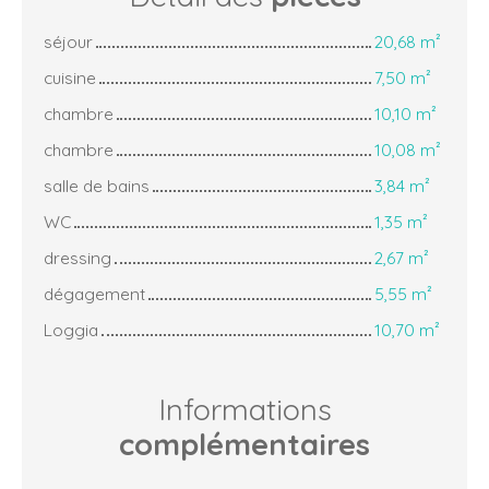
séjour
20,68 m²
cuisine
7,50 m²
chambre
10,10 m²
chambre
10,08 m²
salle de bains
3,84 m²
WC
1,35 m²
dressing
2,67 m²
dégagement
5,55 m²
Loggia
10,70 m²
Informations
complémentaires