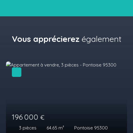
Vous apprécierez
également
196 000
€
3
pièces
64.65
m²
Pontoise 95300