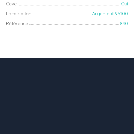
Cave
Oui
Localisation
Argenteuil 95100
Référence
840
+
−