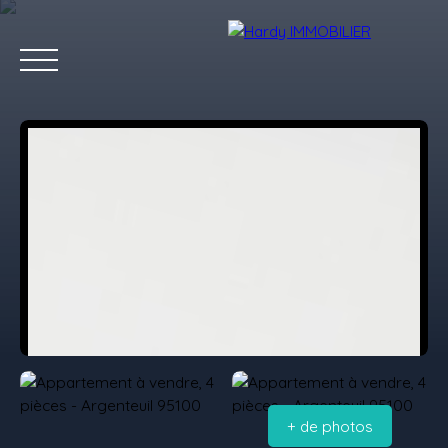
Accueil
Acheter
Vendre
Louer
Les villes qu'on aime
Estimation
+ de photos