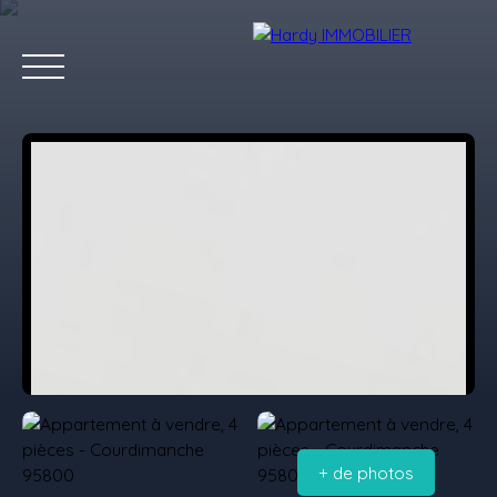
Accueil
Acheter
Vendre
Louer
Les villes qu'on aime
Estimation
+ de photos