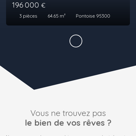
196 000
€
3
pièces
64.65
m²
Pontoise 95300
Vous ne trouvez pas
le bien de vos rêves ?