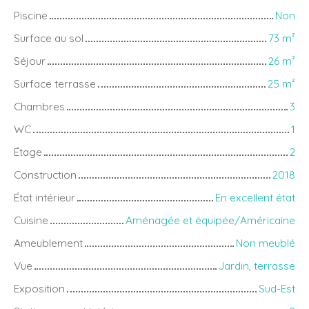
Piscine
Non
Surface au sol
73
m²
Séjour
26
m²
Surface terrasse
25
m²
Chambres
3
WC
1
Étage
2
Construction
2018
État intérieur
En excellent état
Cuisine
Aménagée et équipée/Américaine
Ameublement
Non meublé
Vue
Jardin, terrasse
Exposition
Sud-Est