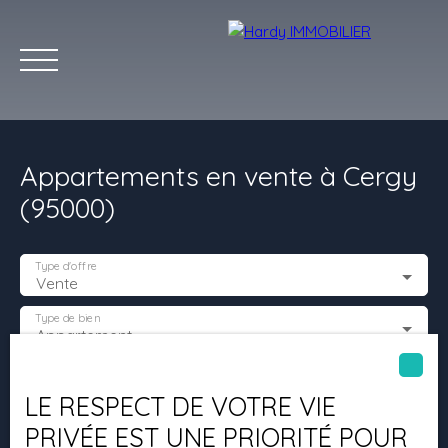
Appartements en vente à Cergy
(95000)
Type d'offre
Vente
Accueil
Acheter
Vendre
Louer
Les villes qu'on aime
Type de bien
Appartement
Estimation
Localisation
Cergy (95000)
LE RESPECT DE VOTRE VIE
PRIVÉE EST UNE PRIORITÉ POUR
Budget max (€)