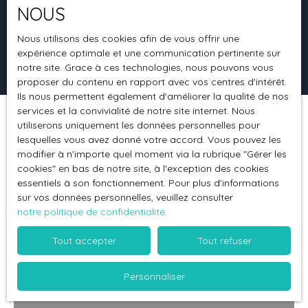
NOUS
Surface min (m²)
Nous utilisons des cookies afin de vous offrir une
expérience optimale et une communication pertinente sur
Rechercher
notre site. Grace à ces technologies, nous pouvons vous
proposer du contenu en rapport avec vos centres d'intérêt.
Ils nous permettent également d'améliorer la qualité de nos
services et la convivialité de notre site internet. Nous
utiliserons uniquement les données personnelles pour
Trier par
Créer une alerte
Pertinence
lesquelles vous avez donné votre accord. Vous pouvez les
modifier à n'importe quel moment via la rubrique ″Gérer les
cookies″ en bas de notre site, à l'exception des cookies
essentiels à son fonctionnement. Pour plus d'informations
Vendu
sur vos données personnelles, veuillez consulter
notre politique de confidentialité
.
Tout accepter
Tout refuser
Personnaliser