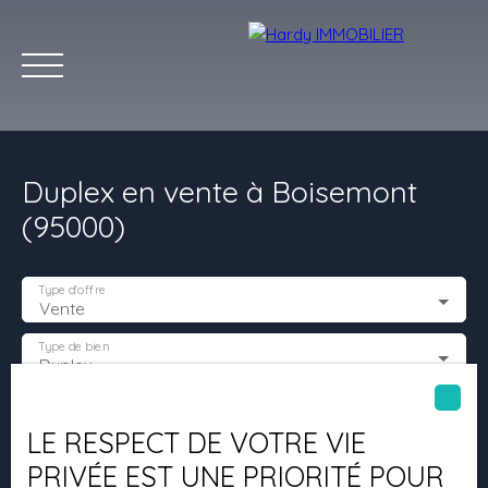
Duplex en vente à Boisemont
(95000)
Type d'offre
Vente
Accueil
Acheter
Vendre
Louer
Les villes qu'on aime
Type de bien
Duplex
Estimation
Localisation
Boisemont (95000)
LE RESPECT DE VOTRE VIE
PRIVÉE EST UNE PRIORITÉ POUR
Budget max (€)