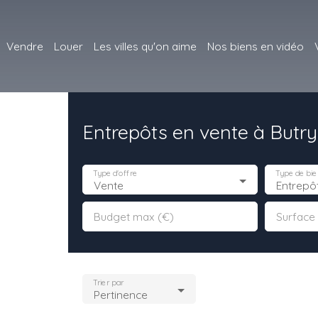
Vendre
Louer
Les villes qu'on aime
Nos biens en vidéo
Entrepôts en vente à Butry
Type d'offre
Type de bie
Vente
Entrepô
Budget max (€)
Surface
Trier par
Pertinence