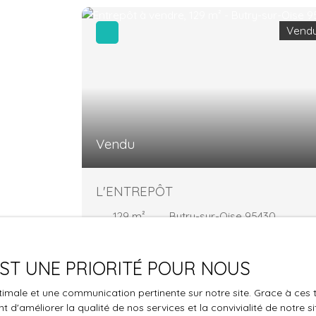
Vend
Vendu
L'ENTREPÔT
129
m²
Butry-sur-Oise 95430
Situé sur un axe principal, à la limite entre
Auvers-sur-Oise et Butry-sur-Oise, ce
 EST UNE PRIORITÉ POUR NOUS
bâtiment maçonné à usage de stockage
bénéficie d’une localisation stratégique et
optimale et une communication pertinente sur notre site. Grace à c
d’un accès facilité. Édifié sur un terrain de 61
 d'améliorer la qualité de nos services et la convivialité de notre s