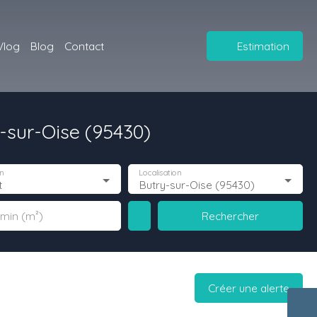
Vlog
Blog
Contact
Estimation
-sur-Oise (95430)
n
Localisation
t
Butry-sur-Oise (95430)
Rechercher
 min (m²)
Créer une alerte