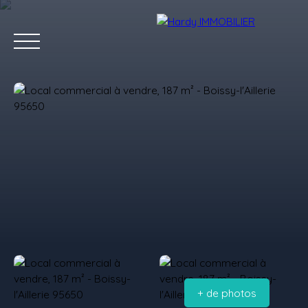
Accueil
Acheter
Vendre
Louer
Les villes qu'on aime
Estimation
+ de photos