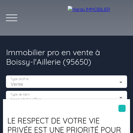
Immobilier pro en vente à
Boissy-l'Aillerie (95650)
Type d'offre
Vente
Accueil
Acheter
Vendre
Louer
Les villes qu'on aime
Type de bien
Immobilier Pro
Estimation
Localisation
Boissy-l'Aillerie (95650)
LE RESPECT DE VOTRE VIE
PRIVÉE EST UNE PRIORITÉ POUR
Budget max (€)