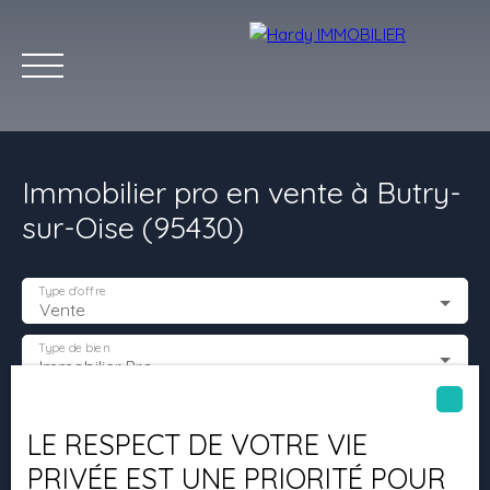
Immobilier pro en vente à Butry-
sur-Oise (95430)
Type d'offre
Vente
Accueil
Acheter
Vendre
Louer
Les villes qu'on aime
Type de bien
Immobilier Pro
Estimation
Localisation
Butry-sur-Oise (95430)
LE RESPECT DE VOTRE VIE
PRIVÉE EST UNE PRIORITÉ POUR
Budget max (€)