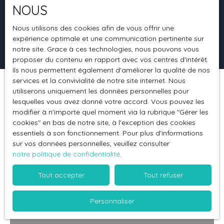
NOUS
Surface min (m²)
Nous utilisons des cookies afin de vous offrir une
expérience optimale et une communication pertinente sur
Rechercher
notre site. Grace à ces technologies, nous pouvons vous
proposer du contenu en rapport avec vos centres d'intérêt.
Ils nous permettent également d'améliorer la qualité de nos
services et la convivialité de notre site internet. Nous
utiliserons uniquement les données personnelles pour
Trier par
Créer une alerte
Pertinence
lesquelles vous avez donné votre accord. Vous pouvez les
modifier à n'importe quel moment via la rubrique ″Gérer les
cookies″ en bas de notre site, à l'exception des cookies
essentiels à son fonctionnement. Pour plus d'informations
Vendu
sur vos données personnelles, veuillez consulter
notre politique de confidentialité
.
Tout accepter
Tout refuser
Personnaliser