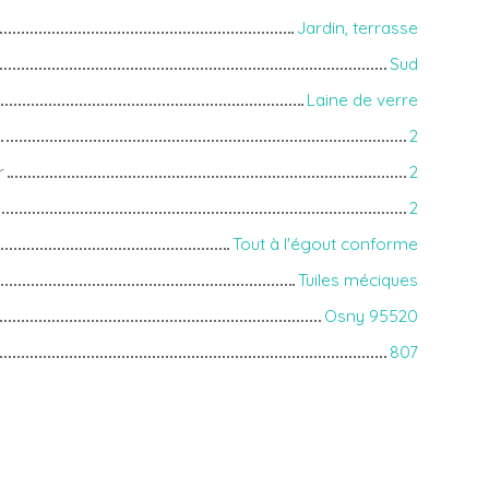
Jardin, terrasse
Sud
Laine de verre
2
r
2
2
Tout à l'égout conforme
Tuiles méciques
Osny 95520
807