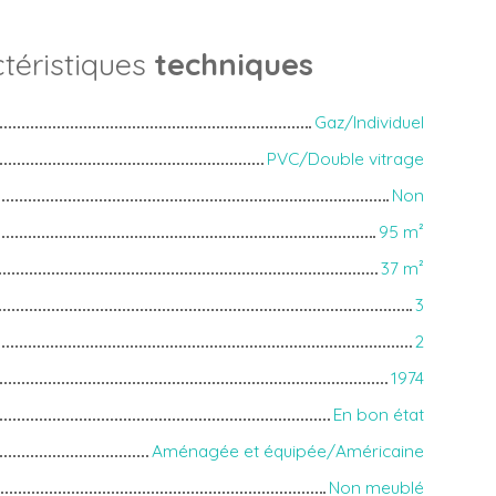
téristiques
techniques
Gaz/Individuel
PVC/Double vitrage
Non
95
m²
37
m²
3
2
1974
En bon état
Aménagée et équipée/Américaine
Non meublé