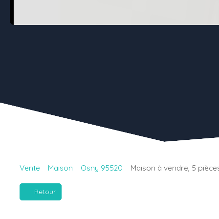
Vente
Maison
Osny 95520
Maison à vendre, 5 pièce
Retour