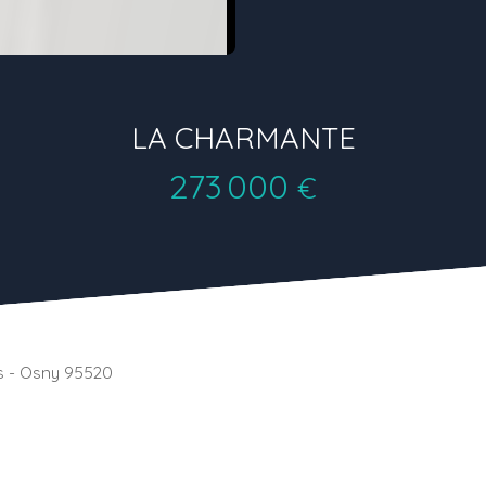
LA CHARMANTE
273 000
€
s - Osny 95520