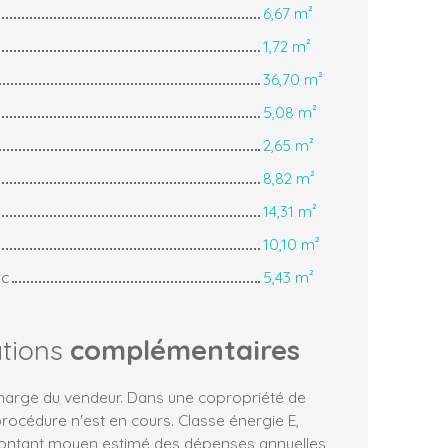
6,67 m²
1,72 m²
36,70 m²
5,08 m²
2,65 m²
8,82 m²
14,31 m²
10,10 m²
wc
5,43 m²
ations
complémentaires
charge du vendeur. Dans une copropriété de
procédure n'est en cours. Classe énergie E,
Montant moyen estimé des dépenses annuelles