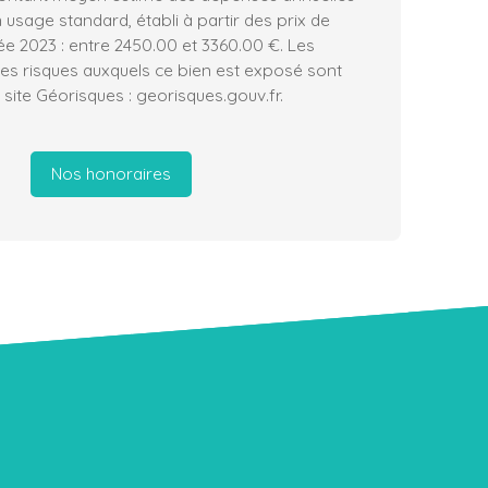
 usage standard, établi à partir des prix de
née 2023 : entre 2450.00 et 3360.00 €. Les
les risques auxquels ce bien est exposé sont
 site Géorisques : georisques.gouv.fr.
Nos honoraires