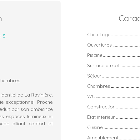
n
Carac
Chauffage
:
5
Ouvertures
Piscine
Surface au sol
Séjour
 chambres
Chambres
dentiel de La Ravinière,
WC
ie exceptionnel. Proche
Construction
séduit par son ambiance
ses espaces lumineux et
État intérieur
con alliant confort et
Cuisine
Ameublement