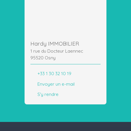
Hardy IMMOBILIER
1 rue du Docteur Laennec
95520 Osny
+33 1 30 32 10 19
Envoyer un e-mail
S'y rendre