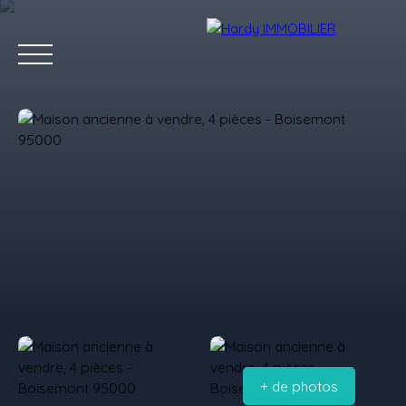
Accueil
Acheter
Vendre
Louer
Les villes qu'on aime
Estimation
+ de photos