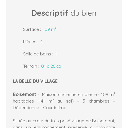
Descriptif
du bien
Surface
:
109
m²
Pièces
:
4
Salle de bains
:
1
Terrain
:
01 a 26 ca
LA BELLE DU VILLAGE
Boisemont
- Maison ancienne en pierre - 109 m²
habitables (141 m² au sol) – 3 chambres –
Dépendance - Cour intime
Située au cœur du très prisé village de Boisemont,
dans un environnement préservé à proximité