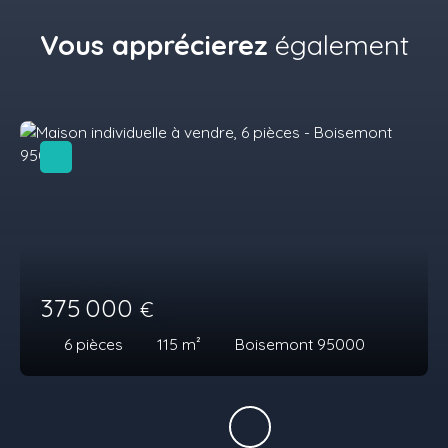
Vous apprécierez
également
375 000
€
6
pièces
115
m²
Boisemont 95000