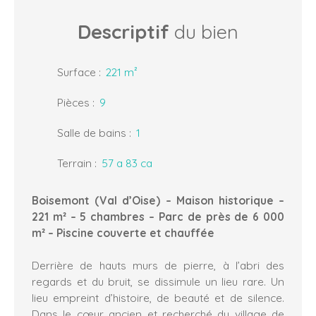
Descriptif
du bien
Surface
:
221
m²
Pièces
:
9
Salle de bains
:
1
Terrain
:
57 a 83 ca
Boisemont (Val d’Oise) – Maison historique –
221 m² – 5 chambres – Parc de près de 6 000
m² – Piscine couverte et chauffée
Derrière de hauts murs de pierre, à l’abri des
regards et du bruit, se dissimule un lieu rare. Un
lieu empreint d’histoire, de beauté et de silence.
Dans le cœur ancien et recherché du village de