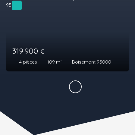
319 900
€
4
pièces
109
m²
Boisemont 95000