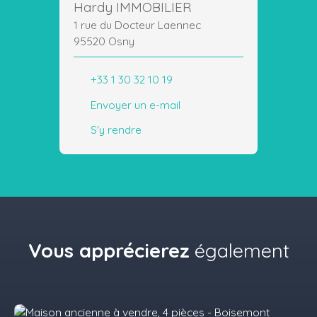
Hardy IMMOBILIER
1 rue du Docteur Laennec
95520 Osny
+33 1 30 32 10 19
Envoyer un e-mail
S'y rendre
Vous apprécierez
également