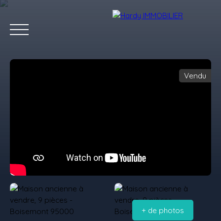
Vendu
Accueil
Acheter
Vendre
Louer
Les villes qu'on aime
Estimation
+ de photos