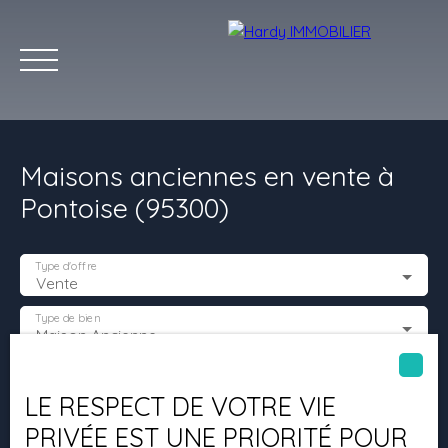
Maisons anciennes en vente à
Pontoise (95300)
Type d'offre
Vente
Accueil
Acheter
Vendre
Louer
Les villes qu'on aime
Type de bien
Maison Ancienne
Estimation
Localisation
Pontoise (95300)
LE RESPECT DE VOTRE VIE
PRIVÉE EST UNE PRIORITÉ POUR
Budget max (€)