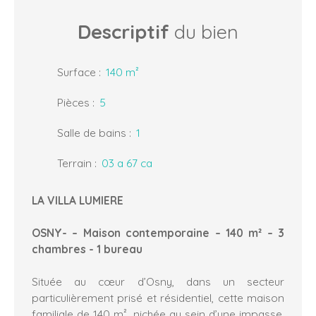
Descriptif
du bien
Surface
:
140
m²
Pièces
:
5
Salle de bains
:
1
Terrain
:
03 a 67 ca
LA VILLA LUMIERE
OSNY- – Maison contemporaine – 140 m² – 3
chambres - 1 bureau
Située au cœur d’Osny, dans un secteur
particulièrement prisé et résidentiel, cette maison
familiale de 140 m², nichée au sein d’une impasse,