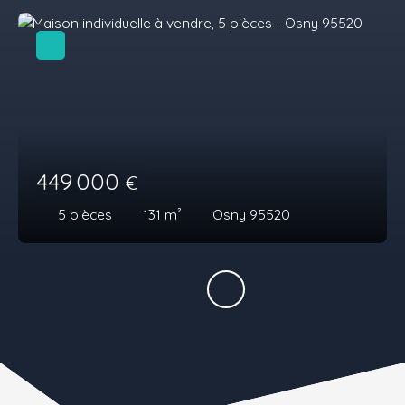
449 000
€
5
pièces
131
m²
Osny 95520