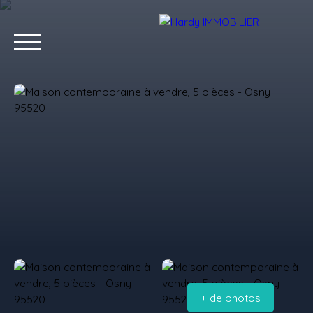
Accueil
Acheter
Vendre
Louer
Les villes qu'on aime
Estimation
+ de photos