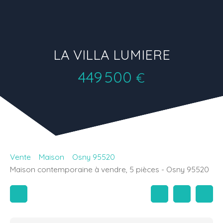
LA VILLA LUMIERE
449 500
€
Vente
Maison
Osny 95520
Maison contemporaine à vendre, 5 pièces - Osny 95520