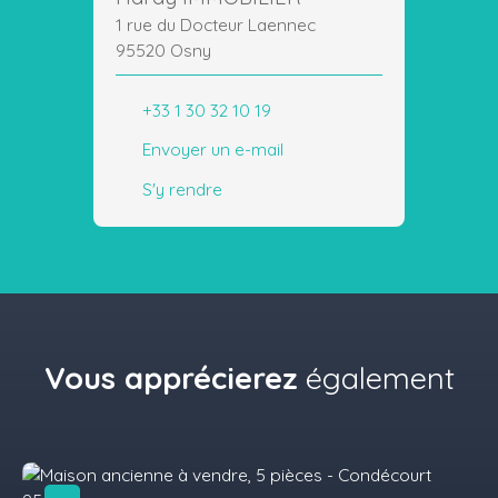
1 rue du Docteur Laennec
95520 Osny
+33 1 30 32 10 19
Envoyer un e-mail
S'y rendre
Vous apprécierez
également