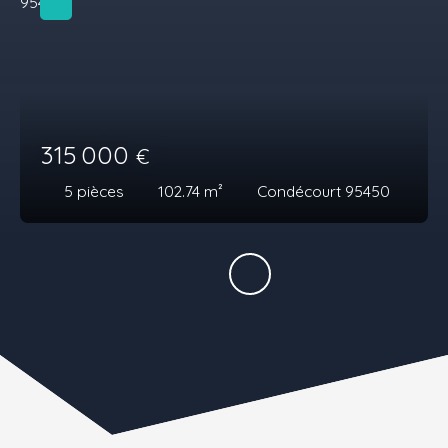
315 000
€
5
pièces
102.74
m²
Condécourt 95450