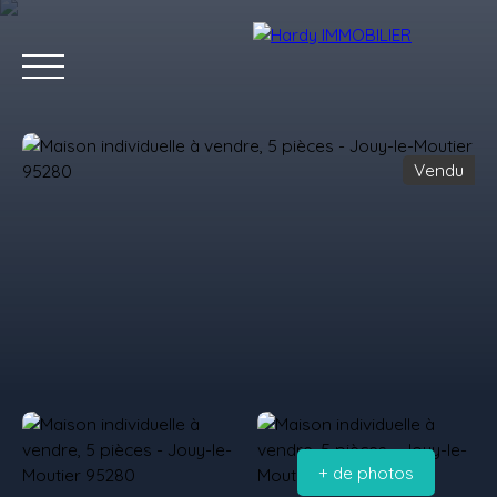
Vendu
Accueil
Acheter
Vendre
Louer
Les villes qu'on aime
Estimation
+ de photos