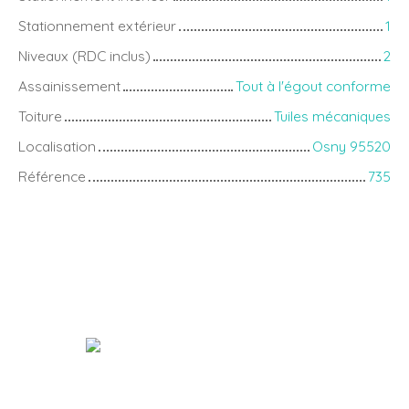
Stationnement extérieur
1
Niveaux (RDC inclus)
2
Assainissement
Tout à l'égout conforme
Toiture
Tuiles mécaniques
Localisation
Osny 95520
Référence
735