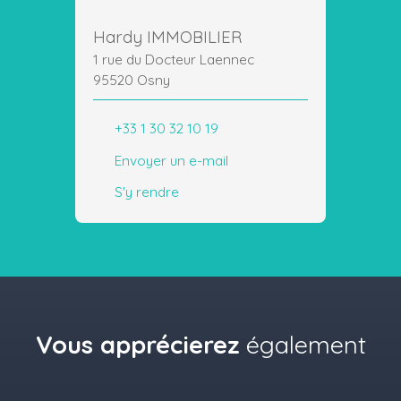
Hardy IMMOBILIER
1 rue du Docteur Laennec
95520 Osny
+33 1 30 32 10 19
Envoyer un e-mail
S'y rendre
Vous apprécierez
également