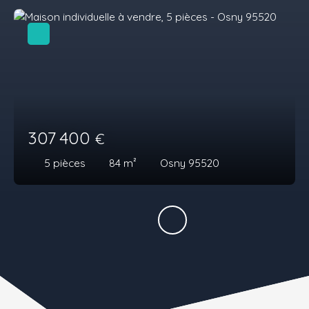
307 400
€
5
pièces
84
m²
Osny 95520