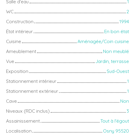
Salle d'eau
1
WC
2
Construction
1994
État intérieur
En bon état
Cuisine
Aménagée/Coin cuisine
Ameublement
Non meublé
Vue
Jardin, terrasse
Exposition
Sud-Ouest
Stationnement intérieur
1
Stationnement extérieur
1
Cave
Non
Niveaux (RDC inclus)
3
Assainissement
Tout à l'égout
Localisation
Osny 95520