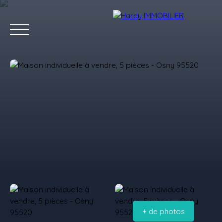
Accueil
Acheter
Vendre
Louer
Les villes qu'on aime
Estimation
+ de photos