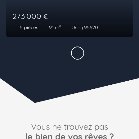
273 000
€
5
pièces
91
m²
Osny 95520
Vous ne trouvez pas
le bien de vos rêves ?