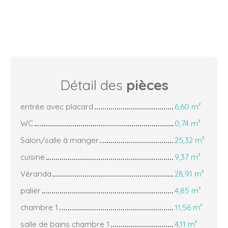
Détail des
pièces
entrée avec placard
6,60 m²
WC
0,74 m²
Salon/salle à manger
25,32 m²
cuisine
9,37 m²
Véranda
28,91 m²
palier
4,85 m²
chambre 1
11,56 m²
salle de bains chambre 1
4,11 m²