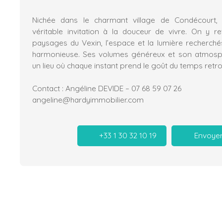
Nichée dans le charmant village de Condécourt,
véritable invitation à la douceur de vivre. On y r
paysages du Vexin, l’espace et la lumière recherchés
harmonieuse. Ses volumes généreux et son atmosp
un lieu où chaque instant prend le goût du temps retr
Contact : Angéline DEVIDE – 07 68 59 07 26
angeline@hardyimmobilier.com
+33 1 30 32 10 19
Envoyer