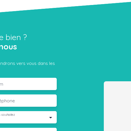
e bien ?
nous
iendrons vers vous dans les
m
léphone
 souhaitez