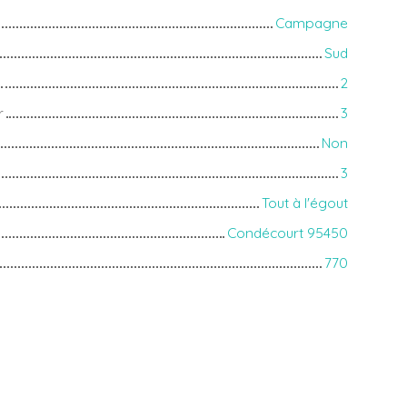
Campagne
Sud
2
r
3
Non
3
Tout à l'égout
Condécourt 95450
770