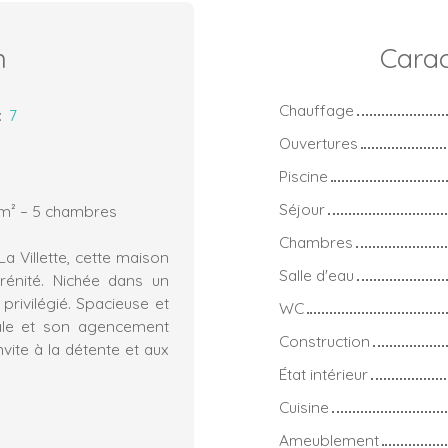
n
Carac
Chauffage
:
7
Ouvertures
Piscine
Séjour
 m² – 5 chambres
Chambres
a Villette, cette maison
Salle d'eau
érénité. Nichée dans un
privilégié. Spacieuse et
WC
iale et son agencement
Construction
vite à la détente et aux
État intérieur
Cuisine
Ameublement