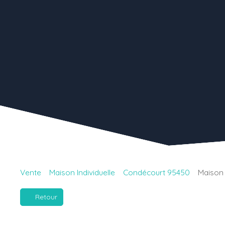
Vente
Maison Individuelle
Condécourt 95450
Maison 
Retour