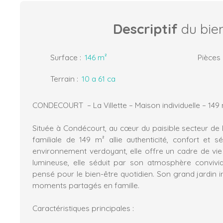
Descriptif
du bie
Surface
:
146
m²
Pièces
Terrain
:
10 a 61 ca
CONDECOURT – La Villette – Maison individuelle – 149
Située à Condécourt, au cœur du paisible secteur de L
familiale de 149 m² allie authenticité, confort et s
environnement verdoyant, elle offre un cadre de vie 
lumineuse, elle séduit par son atmosphère conviv
pensé pour le bien-être quotidien. Son grand jardin in
moments partagés en famille.
Caractéristiques principales :