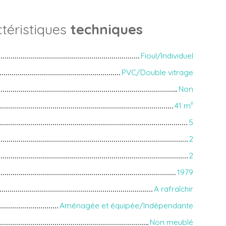
téristiques
techniques
Fioul/Individuel
PVC/Double vitrage
Non
41
m²
5
2
2
1979
A rafraîchir
Aménagée et équipée/Indépendante
Non meublé