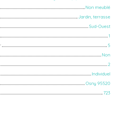
Non meublé
Jardin, terrasse
Sud-Ouest
1
r
5
Non
2
Individuel
Osny 95520
723