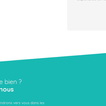
e bien ?
nous
iendrons vers vous dans les