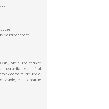
agée
spaces
rds de rangement
d’Osny offre une chance
nt sérénité, praticité et
emplacement privilégié,
viviale, elle constitue