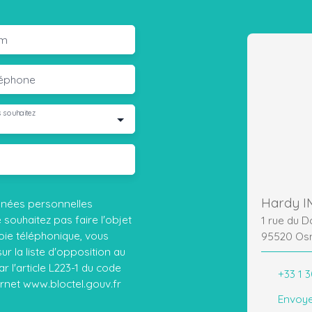
m
léphone
 souhaitez
Hardy I
nnées personnelles
ouhaitez pas faire l'objet
1 rue du 
ie téléphonique, vous
95520 Os
r la liste d'opposition au
 l'article L223-1 du code
+33 1 3
ernet www.bloctel.gouv.fr
Envoye