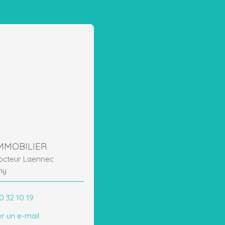
MMOBILIER
Docteur Laennec
ny
0 32 10 19
r un e-mail