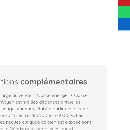
ations
complémentaires
harge du vendeur. Classe énergie D, Classe
 moyen estimé des dépenses annuelles
 usage standard, établi à partir des prix de
née 2023 : entre 2806.00 et 3797.00 €. Les
les risques auxquels ce bien est exposé sont
 site Géorisques : georisques.gouv.fr.