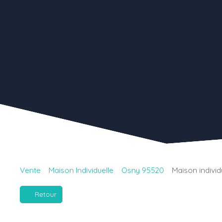
Vente
Maison Individuelle
Osny 95520
Maison individ
Retour