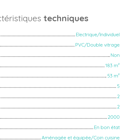
téristiques
techniques
Electrique/Individuel
PVC/Double vitrage
Non
183
m²
53
m²
5
2
2
2000
En bon état
Aménagée et équipée/Coin cuisine