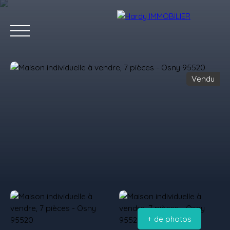
Vendu
Accueil
Acheter
Vendre
Louer
Les villes qu'on aime
Estimation
+ de photos