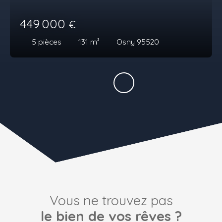
449 000
€
5
pièces
131
m²
Osny 95520
Vous ne trouvez pas
le bien de vos rêves ?