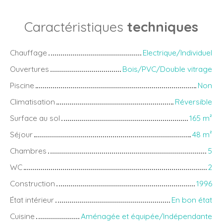
Caractéristiques
techniques
Chauffage
Electrique/Individuel
Ouvertures
Bois/PVC/Double vitrage
Piscine
Non
Climatisation
Réversible
Surface au sol
165
m²
Séjour
48
m²
Chambres
5
WC
2
Construction
1996
État intérieur
En bon état
Cuisine
Aménagée et équipée/Indépendante