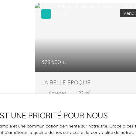
Vend
328 600
€
LA BELLE EPOQUE
6
pièces
122
m²
Auvers-sur-Oise 95430
 EST UNE PRIORITÉ POUR NOUS
LA BELLE EPOQUE AUVERS SUR OISE - Mais
individuelle de 122 m² habitables (156 m² au
optimale et une communication pertinente sur notre site. Grace à c
sol) - 4 chambres Située dans un cadre
 d'améliorer la qualité de nos services et la convivialité de notre s
bucolique et recherché d’Auvers-sur-Oise, à