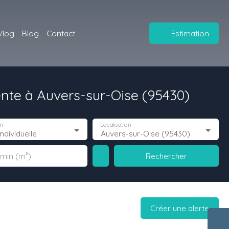
Vlog
Blog
Contact
Estimation
ente à Auvers-sur-Oise (95430)
n
Localisation
ndividuelle
Auvers-sur-Oise (95430)
Rechercher
 min (m²)
Créer une alerte