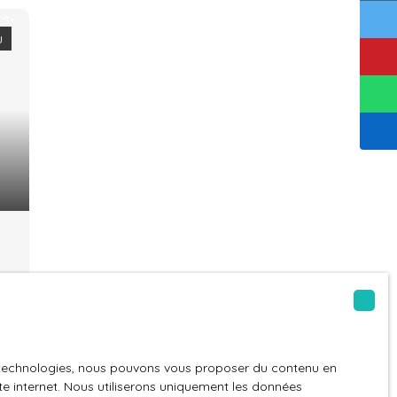
u
on
es technologies, nous pouvons vous proposer du contenu en
ite internet. Nous utiliserons uniquement les données