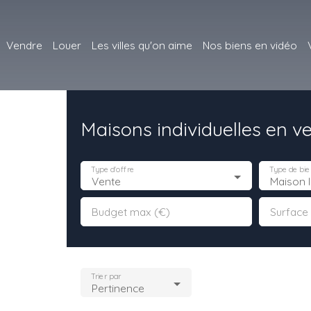
Vendre
Louer
Les villes qu'on aime
Nos biens en vidéo
Maisons individuelles en v
Type d'offre
Type de bie
Vente
Maison I
Budget max (€)
Surface
Trier par
Pertinence