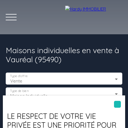
Maisons individuelles en vente à
Vauréal (95490)
Type d'offre
Vente
Accueil
Acheter
Vendre
Louer
Les villes qu'on aime
Type de bien
Maison Individuelle
Estimation
Localisation
Vauréal (95490)
LE RESPECT DE VOTRE VIE
PRIVÉE EST UNE PRIORITÉ POUR
Budget max (€)