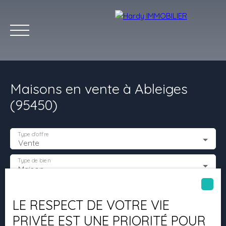
Maisons en vente à Ableiges
(95450)
Type d'offre
Vente
Accueil
Acheter
Vendre
Louer
Les villes qu'on aime
Type de bien
Maison
Estimation
Localisation
Ableiges (95450)
LE RESPECT DE VOTRE VIE
PRIVÉE EST UNE PRIORITÉ POUR
Budget max (€)