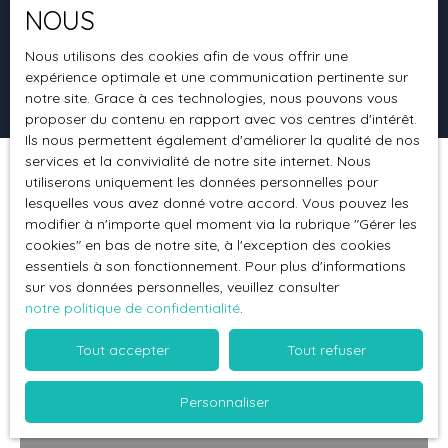
NOUS
Surface min (m²)
Nous utilisons des cookies afin de vous offrir une
expérience optimale et une communication pertinente sur
Rechercher
notre site. Grace à ces technologies, nous pouvons vous
proposer du contenu en rapport avec vos centres d'intérêt.
Ils nous permettent également d'améliorer la qualité de nos
services et la convivialité de notre site internet. Nous
utiliserons uniquement les données personnelles pour
Trier par
Créer une alerte
Pertinence
lesquelles vous avez donné votre accord. Vous pouvez les
modifier à n'importe quel moment via la rubrique ″Gérer les
cookies″ en bas de notre site, à l'exception des cookies
essentiels à son fonctionnement. Pour plus d'informations
Vendu
sur vos données personnelles, veuillez consulter
notre politique de confidentialité
.
Tout accepter
Tout refuser
Personnaliser