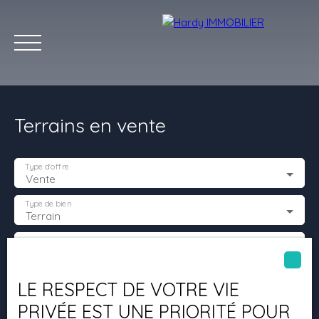
Terrains en vente
Type d'offre
Vente
Accueil
Acheter
Vendre
Louer
Les villes qu'on aime
Type de bien
Terrain
Localisation
Estimation
Budget max (€)
LE RESPECT DE VOTRE VIE
PRIVÉE EST UNE PRIORITÉ POUR