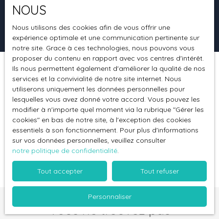
Surface min (m²)
NOUS
Rechercher
Nous utilisons des cookies afin de vous offrir une
expérience optimale et une communication pertinente sur
notre site. Grace à ces technologies, nous pouvons vous
proposer du contenu en rapport avec vos centres d'intérêt.
Ils nous permettent également d'améliorer la qualité de nos
Trier par
Créer une alerte
services et la convivialité de notre site internet. Nous
Pertinence
utiliserons uniquement les données personnelles pour
lesquelles vous avez donné votre accord. Vous pouvez les
modifier à n'importe quel moment via la rubrique ″Gérer les
cookies″ en bas de notre site, à l'exception des cookies
essentiels à son fonctionnement. Pour plus d'informations
sur vos données personnelles, veuillez consulter
notre politique de confidentialité
.
Aucun résultat
Tout accepter
Tout refuser
Personnaliser
Vous ne trouvez pas