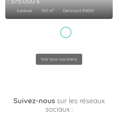
375 000
€
6
pièces
150
m²
Génicourt 95650
Voir tous nos biens
Suivez-nous
sur les réseaux
sociaux :