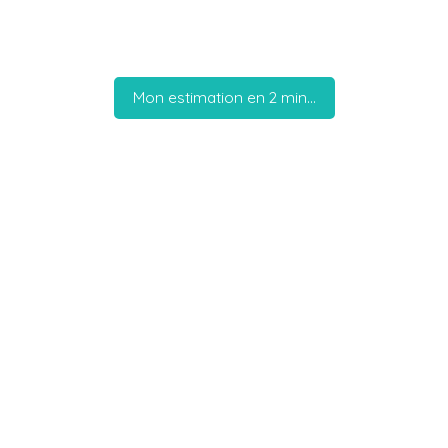
Mon estimation
Mon estimation en 2 min...